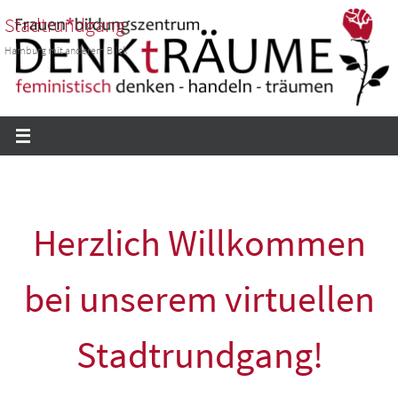
Zum
Stadtrundgang
Inhalt
Hamburg mit anderem Blick
springen
Herzlich Willkommen
bei unserem virtuellen
Stadtrundgang!