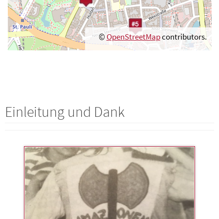
©
OpenStreetMap
contributors.
Einleitung und Dank